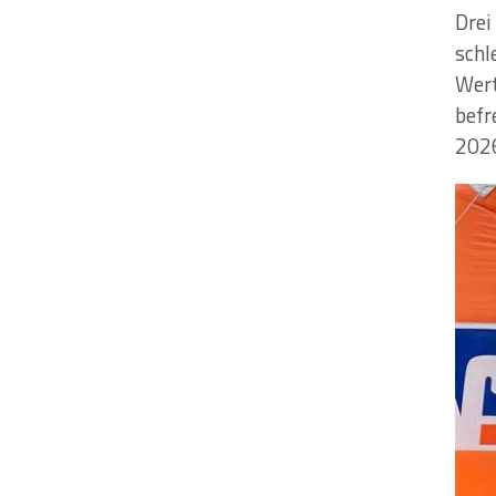
Drei
schl
Wert
befr
2026