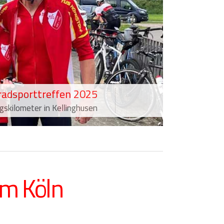
adsporttreffen 2025
kilometer in Kellinghusen
m Köln