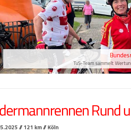
Bundesr
TuS-Team sammelt Wertungs
edermannrennen Rund u
5.2025 // 121 km // Köln