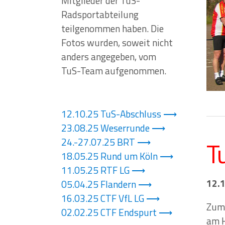
Mitglieder der TuS-
Radsportabteilung
teilgenommen haben. Die
Fotos wurden, soweit nicht
anders angegeben, vom
TuS-Team aufgenommen.
12.10.25 TuS-Abschluss
23.08.25 Weserrunde
24.-27.07.25 BRT
T
18.05.25 Rund um Köln
11.05.25 RTF LG
12.1
05.04.25 Flandern
16.03.25 CTF VfL LG
Zum 
02.02.25 CTF Endspurt
am H