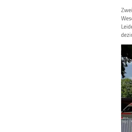
Zwei
Wese
Leid
dezi