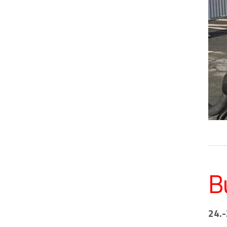
B
24.-