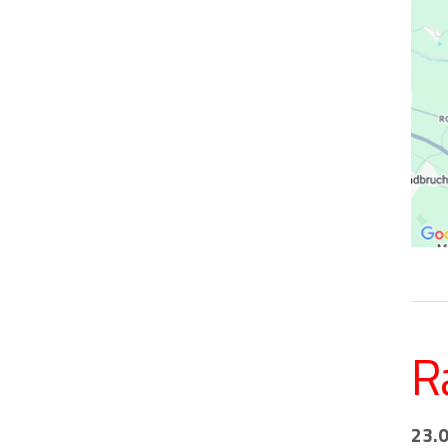
R
23.0